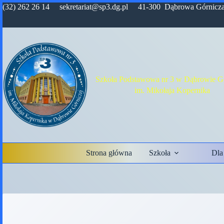
Przejdź
(32) 262 26 14 sekretariat@sp3.dg.pl 41-300 Dąbrowa Górnicza,
do
treści
Szkoła Podstawowa nr 3 w Dąbrowie Gó
im. Mikołaja Kopernika
Strona główna
Szkoła
Dla