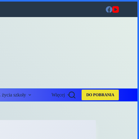
 życia szkoły
Więcej
DO POBRANIA