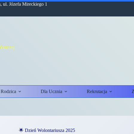
 ul. Józefa Mireckiego 1
rniczej
 Rodzica
Dla Ucznia
Rekrutacja
Z
🌟 Dzień Wolontariusza 2025