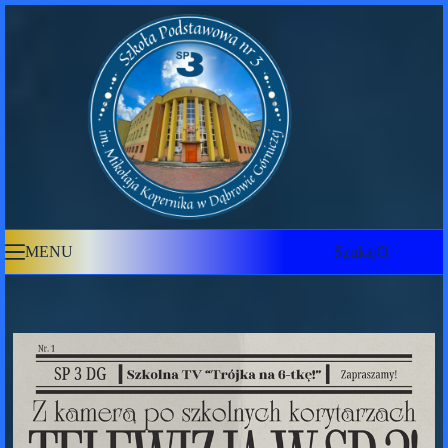
Przejdź
do
treści
MENU
Szukaj