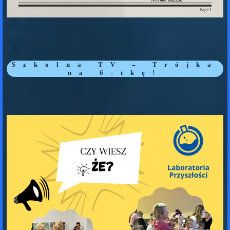
Szkolna TV – Trójka
na 6-tkę!