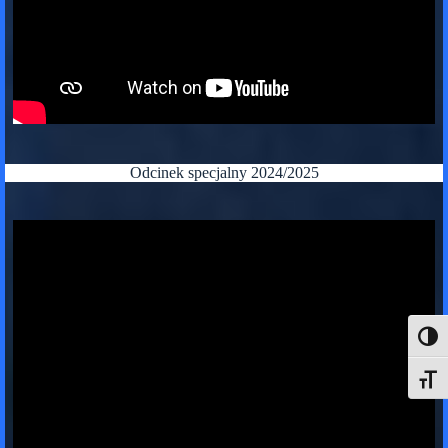
Odcinek specjalny 2024/2025
Toggl
Toggle