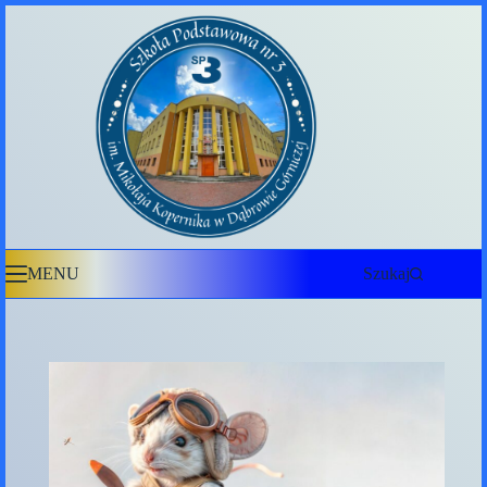
Przejdź
do
treści
MENU
Szukaj