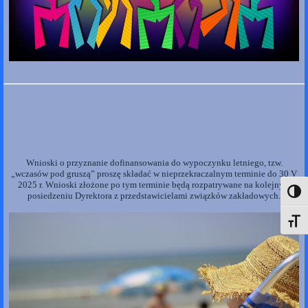
Wnioski o przyznanie dofinansowania do wypoczynku letniego, tzw.
„wczasów pod gruszą” proszę składać w nieprzekraczalnym terminie do 30 V
2025 r. Wnioski złożone po tym terminie będą rozpatrywane na kolejnym
Toggl
posiedzeniu Dyrektora z przedstawicielami związków zakładowych.
Toggle