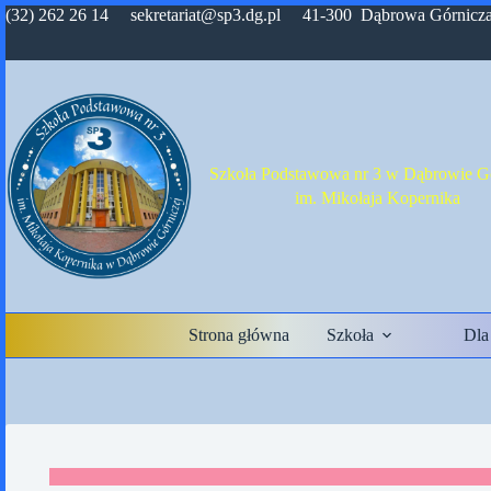
Przejdź
(32) 262 26 14 sekretariat@sp3.dg.pl 41-300 Dąbrowa Górnicza,
do
treści
Szkoła Podstawowa nr 3 w Dąbrowie Gó
im. Mikołaja Kopernika
Strona główna
Szkoła
Dla