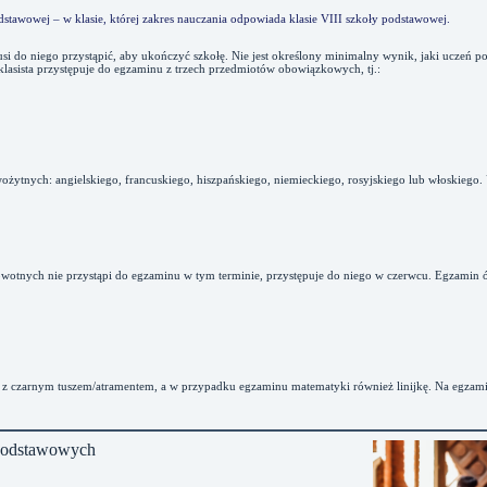
odstawowej – w klasie, której zakres nauczania odpowiada klasie VIII szkoły podstawowej.
do niego przystąpić, aby ukończyć szkołę. Nie jest określony minimalny wynik, jaki uczeń po
lasista przystępuje do egzaminu z trzech przedmiotów obowiązkowych, tj.:
żytnych: angielskiego, francuskiego, hiszpańskiego, niemieckiego, rosyjskiego lub włoskiego.
tnych nie ‎przystąpi do egzaminu w tym terminie, przystępuje do niego w czerwcu.‎ Egzamin ós
 ‎z czarnym tuszem/atramentem, a w przypadku egzaminu matematyki również linijkę. ‎Na egzami
podstawowych