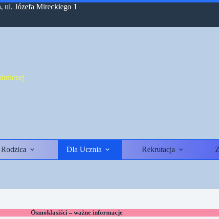
 ul. Józefa Mireckiego 1
rniczej
 Rodzica
Dla Ucznia
Rekrutacja
Z
Ósmoklasiści – ważne informacje