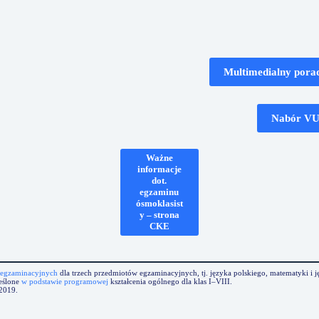
Multimedialny porad
Nabór V
Ważne
informacje
dot.
egzaminu
ósmoklasist
y – strona
CKE
egzaminacyjnych
dla trzech przedmiotów egzaminacyjnych, tj. języka polskiego, matematyki i
eślone
w podstawie programowej
kształcenia ogólnego dla klas I–VIII.
2019.