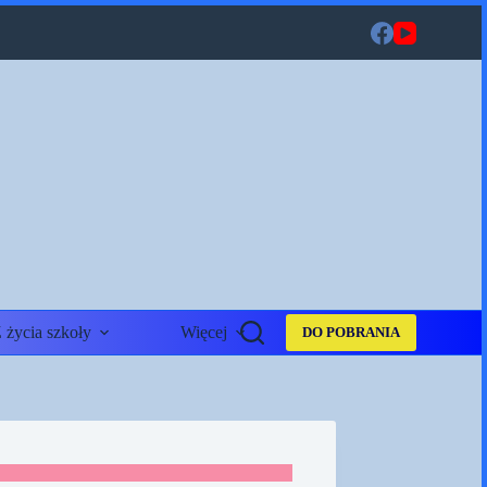
 życia szkoły
Więcej
DO POBRANIA