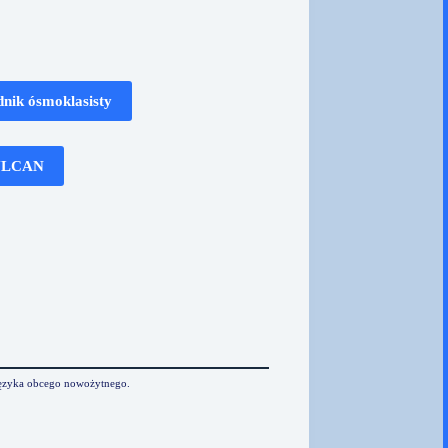
nik ósmoklasist
y
ULCAN
 języka obcego nowożytnego.