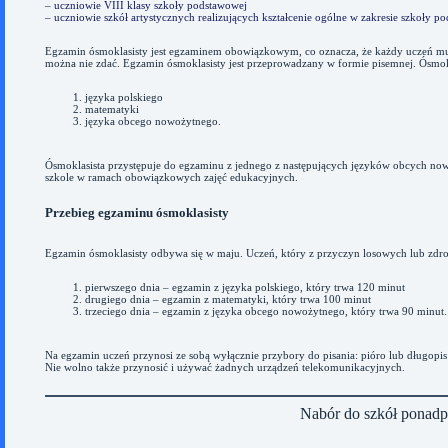
– uczniowie VIII klasy szkoły podstawowej
– uczniowie szkół artystycznych realizujących kształcenie ogólne w zakresie szkoły p
Egzamin ósmoklasisty jest egzaminem obowiązkowym, co oznacza, że każdy uczeń musi 
można nie zdać. Egzamin ósmoklasisty jest przeprowadzany w formie pisemnej. Ósmok
języka polskiego
matematyki
języka obcego nowożytnego.
Ósmoklasista przystępuje do egzaminu z jednego z następujących języków obcych nowo
szkole w ramach obowiązkowych zajęć edukacyjnych.
Przebieg egzaminu ósmoklasisty
Egzamin ósmoklasisty odbywa się w maju. Uczeń, który z przyczyn losowych lub zdrowo
pierwszego dnia – egzamin z języka polskiego, który trwa 120 minut
drugiego dnia – egzamin z matematyki, który trwa 100 minut
trzeciego dnia – egzamin z języka obcego nowożytnego, który trwa 90 minut.
Na egzamin uczeń przynosi ze sobą wyłącznie przybory do pisania: pióro lub długopis
Nie wolno także przynosić ‎i używać żadnych urządzeń telekomunikacyjnych.‎
Nabór do szkół ponad