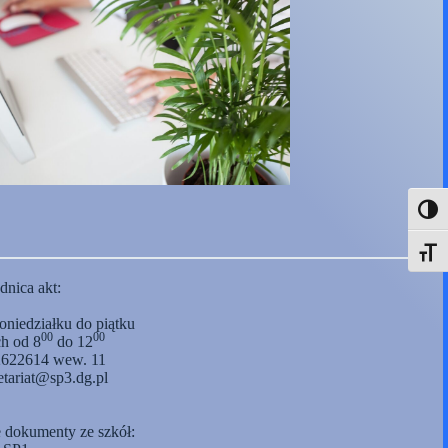
Toggl
Toggle
dnica akt:
poniedziałku do piątku
00
00
h od 8
do 12
 2622614 wew. 11
retariat@sp3.dg.pl
dokumenty ze szkół: