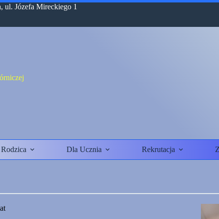
 ul. Józefa Mireckiego 1
rniczej
 Rodzica
Dla Ucznia
Rekrutacja
Z
at