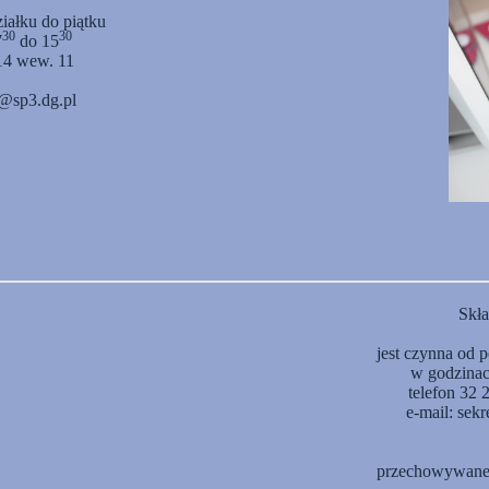
ziałku do piątku
30
30
7
do 15
14 wew. 11
at@sp3.dg.pl
Skła
jest czynna od 
w godzinac
telefon 32
e-mail: sek
przechowywane 