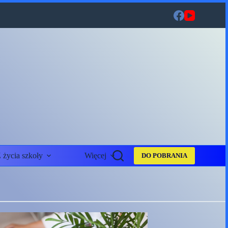
 życia szkoły
Więcej
DO POBRANIA