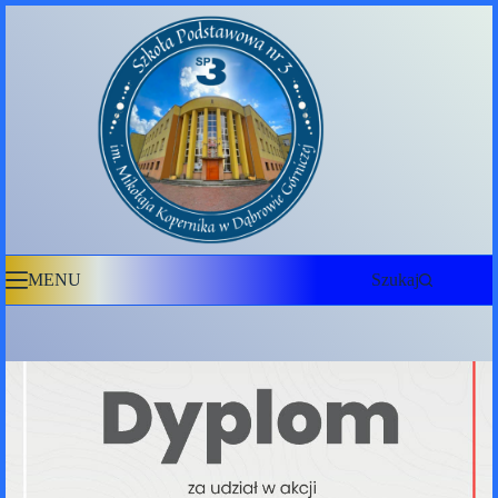
Przejdź
do
treści
MENU
Szukaj