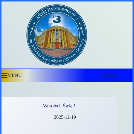
Przejdź
do
treści
MENU
Szukaj
Wesołych Świąt!
2025-12-19